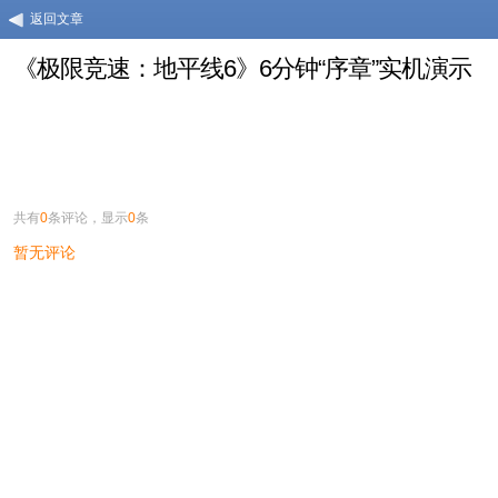
返回文章
《极限竞速：地平线6》6分钟“序章”实机演示
共有
0
条评论，显示
0
条
暂无评论