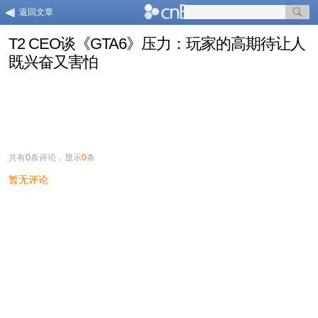
返回文章
T2 CEO谈《GTA6》压力：玩家的高期待让人
既兴奋又害怕
共有
0
条评论，显示
0
条
暂无评论