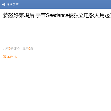
返回文章
惹怒好莱坞后 字节Seedance被独立电影人用
共有
0
条评论，显示
0
条
暂无评论