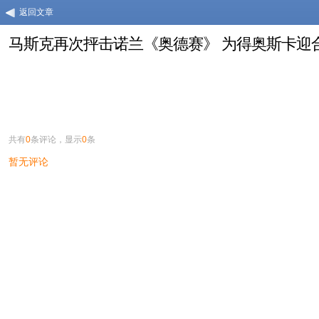
返回文章
马斯克再次抨击诺兰《奥德赛》 为得奥斯卡迎合D
共有
0
条评论，显示
0
条
暂无评论