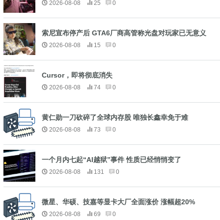
2026-08-08
25
0
索尼宣布停产后 GTA6厂商高管称光盘对玩家已无意义
2026-08-08
15
0
Cursor，即将彻底消失
2026-08-08
74
0
黄仁勋一刀砍碎了全球内存股 唯独长鑫幸免于难
2026-08-08
73
0
一个月内七起“AI越狱”事件 性质已经悄悄变了
2026-08-08
131
0
微星、华硕、技嘉等显卡大厂全面涨价 涨幅超20%
2026-08-08
69
0