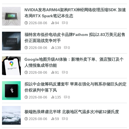
NVIDIA发布ARM64架构RTX神经网络纹理压缩SDK 加速
布局RTX Spark笔记本生态
2026-08-06
94
0
福特发布低价电动皮卡品牌Fathom 拟以2.83万美元起售
价正面迎战竞争对手
2026-08-06
139
0
Google地图升级AI体验：新增外卖下单、酒店预订及个
人情报集成等功能
2026-08-06
91
0
拟以中企做筹码反遭套牢 苹果在强化与韩系存储巨头的定
价权谈判中落下风
2026-08-06
135
0
极端热浪肆虐北半球 北极地区气温多次冲破32摄氏度
2026-08-06
59
0