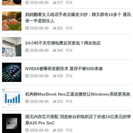
2026-08-06
377
0
妈妈翻看女儿电话手表后爆发大吵：聊天群有10多个 通讯
录一半是陌生人
2026-08-06
361
0
24小时不关空调电费反而更低？网友热议
2026-08-06
340
0
NVIDIA被曝研发新技术 显存不够SSD来凑
2026-08-06
335
0
机构称MacBook Neo正逼迫微软让Windows系统更高效
2026-08-06
332
0
因无内存芯片搭配 消息称台积电积压了价值10亿美元的苹
果A20 Pro SoC
2026-08-06
330
0