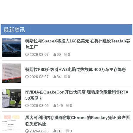
最新资讯
特斯拉与SpaceX将投入168亿美元 在得州建设Terafab芯
片工厂
2026-08-07
69
0
特斯拉FSD升级引HW3电脑过热故障 400万车主存隐患
2026-08-07
84
0
NVIDIA在QuakeCon开出快闪店 现场原价限量销售RTX
50系显卡
2026-08-06
149
0
黑客可利用内存漏洞窃取Chrome的Passkey凭证 账户面
临失窃风险
2026-08-06
116
0