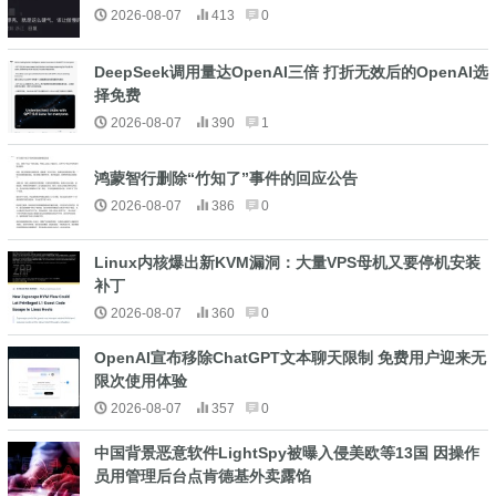
2026-08-07
413
0
DeepSeek调用量达OpenAI三倍 打折无效后的OpenAI选
择免费
2026-08-07
390
1
鸿蒙智行删除“竹知了”事件的回应公告
2026-08-07
386
0
Linux内核爆出新KVM漏洞：大量VPS母机又要停机安装
补丁
2026-08-07
360
0
OpenAI宣布移除ChatGPT文本聊天限制 免费用户迎来无
限次使用体验
2026-08-07
357
0
中国背景恶意软件LightSpy被曝入侵美欧等13国 因操作
员用管理后台点肯德基外卖露馅