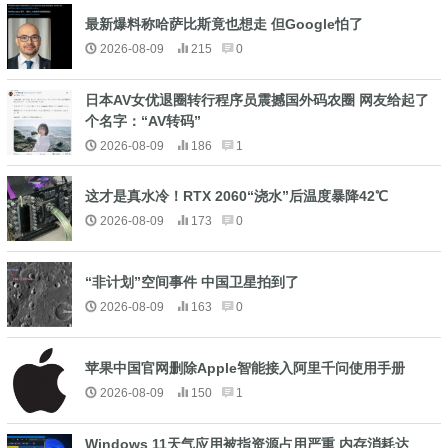
最新爆料称哈萨比斯竟也想走 但Google怕了
2026-08-09
215
0
日本AV女优退圈转行程序员震撼国外码农圈 网友给起了
个名字：“AV转码”
2026-08-09
186
1
这才是真水冷！RTX 2060“浇水”后温度暴降42℃
2026-08-09
173
0
“非计划”空间事件 中国卫星拍到了
2026-08-09
163
0
苹果中国官网删除Apple智能接入阿里千问使用手册
2026-08-09
150
1
Windows 11天气应用被指资源占用严重 内存消耗达