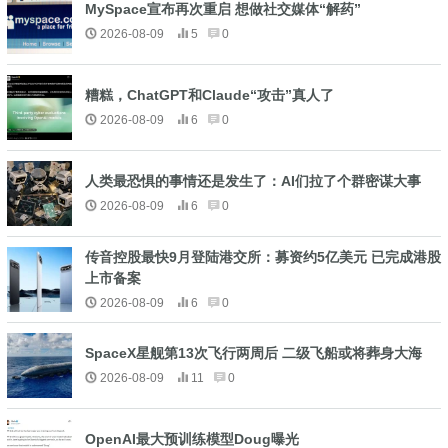
MySpace宣布再次重启 想做社交媒体“解药”
2026-08-09
5
0
糟糕，ChatGPT和Claude“攻击”真人了
2026-08-09
6
0
人类最恐惧的事情还是发生了：AI们拉了个群密谋大事
2026-08-09
6
0
传音控股最快9月登陆港交所：募资约5亿美元 已完成港股
上市备案
2026-08-09
6
0
SpaceX星舰第13次飞行两周后 二级飞船或将葬身大海
2026-08-09
11
0
OpenAI最大预训练模型Doug曝光