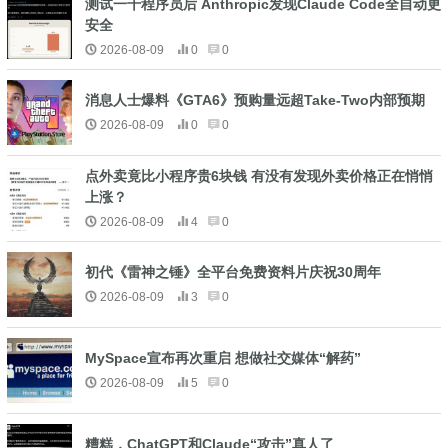
测试一千程序员后 Anthropic发现Claude Code全自动更
安全
2026-08-09
0
0
消息人士爆料《GTA6》预购量远超Take-Two内部预期
2026-08-09
0
0
点外卖竟比小程序贵6块钱 有没有发现外卖价格正在悄悄
上涨？
2026-08-09
4
0
初代《雷神之锤》全平台免费资料片庆祝30周年
2026-08-09
3
0
MySpace宣布再次重启 想做社交媒体“解药”
2026-08-09
5
0
糟糕，ChatGPT和Claude“攻击”真人了