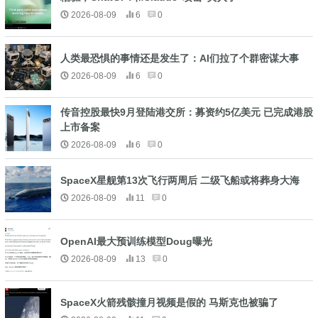
2026-08-09
6
0
人类最恐惧的事情还是发生了：AI们拉了个群密谋大事
2026-08-09
6
0
传音控股最快9月登陆港交所：募资约5亿美元 已完成港股
上市备案
2026-08-09
6
0
SpaceX星舰第13次飞行两周后 二级飞船或将葬身大海
2026-08-09
11
0
OpenAI最大预训练模型Doug曝光
2026-08-09
13
0
SpaceX火箭残骸撞月视频是假的 马斯克也被骗了