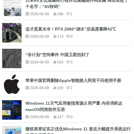
日本AV女优退圈转行程序员震撼国外码农圈 网友给起了
个名字：“AV转码”
2026-08-09
186
1
这才是真水冷！RTX 2060“浇水”后温度暴降42℃
2026-08-09
173
0
“非计划”空间事件 中国卫星拍到了
2026-08-09
163
0
苹果中国官网删除Apple智能接入阿里千问使用手册
2026-08-09
150
1
Windows 11天气应用被指资源占用严重 内存消耗达
macOS同类软件五倍
2026-08-09
147
0
微软高管证实正优化Windows 11 意在大幅提升系统运行