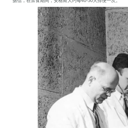
据信，在禁食期间，安格斯大约每40-50天排便一次。