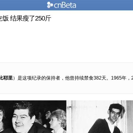
饭 结果瘦了250斤
比耶里
）是这项纪录的保持者，他曾持续禁食382天。1965年