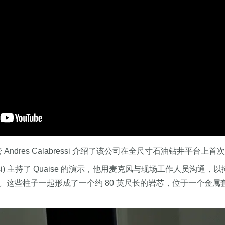
管 Andres Calabressi 介绍了该公司在全尺寸石油钻井平台上
alabressi) 主持了 Quaise 的演示，他用麦克风与现场工
中。这些柱子一起形成了一个约 80 英尺长的岩芯，位于一个金