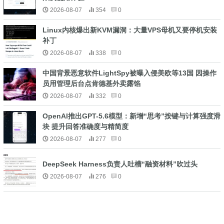
2026-08-07
354
0
Linux内核爆出新KVM漏洞：大量VPS母机又要停机安装
补丁
2026-08-07
338
0
中国背景恶意软件LightSpy被曝入侵美欧等13国 因操作
员用管理后台点肯德基外卖露馅
2026-08-07
332
0
OpenAI推出GPT-5.6模型：新增“思考”按键与计算强度滑
块 提升回答准确度与精简度
2026-08-07
277
0
DeepSeek Harness负责人吐槽“融资材料”吹过头
2026-08-07
276
0