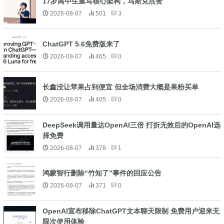
17岁高中生重写核心架构，马斯克点赞
2026-08-07
501
3
ChatGPT 5.6免费版来了
2026-08-07
465
0
长鑫没让苹果占到便宜 但全场消费大概是果粉买单
2026-08-07
405
0
DeepSeek调用量达OpenAI三倍 打折无效后的OpenAI选
择免费
2026-08-07
378
1
鸿蒙智行删除“竹知了”事件的回应公告
2026-08-07
371
0
OpenAI宣布移除ChatGPT文本聊天限制 免费用户迎来无
限次使用体验