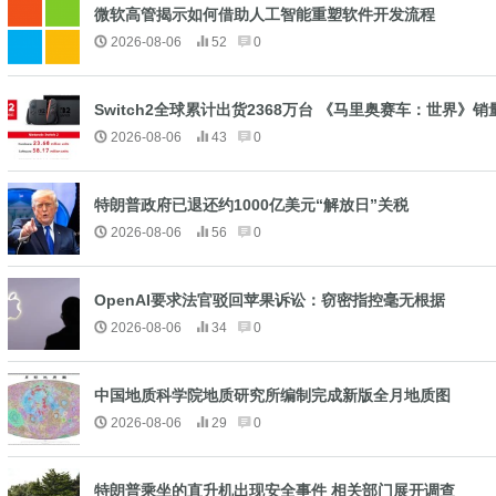
微软高管揭示如何借助人工智能重塑软件开发流程
2026-08-06
52
0
Switch2全球累计出货2368万台 《马里奥赛车：世界》销量
2026-08-06
43
0
特朗普政府已退还约1000亿美元“解放日”关税
2026-08-06
56
0
OpenAI要求法官驳回苹果诉讼：窃密指控毫无根据
2026-08-06
34
0
中国地质科学院地质研究所编制完成新版全月地质图
2026-08-06
29
0
特朗普乘坐的直升机出现安全事件 相关部门展开调查