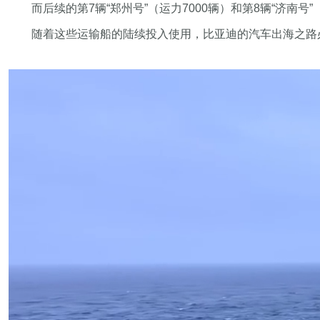
而后续的第7辆“郑州号”（运力7000辆）和第8辆“济南号”
随着这些运输船的陆续投入使用，比亚迪的汽车出海之路