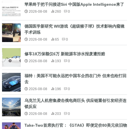
苹果终于把千问接进Siri 中国版Apple Intelligence来了
2026-08-08
260
0
德国医学新研究 WII游戏《超级猴子球》技术影响内窥镜
手术训练
2026-08-08
65
0
修车18万保额仅6万 新能源车涉水报废遭拒赔
2026-08-08
193
0
福特：美国不可能永远把中国车企挡在门外 但来也给打回
去
2026-08-08
196
0
乌克兰无人机密集袭击俄电商巨头 供应链重创引发经济连
锁反应
2026-08-08
203
0
Take-Two首席执行官：《GTA6》即便定价80美元依旧物