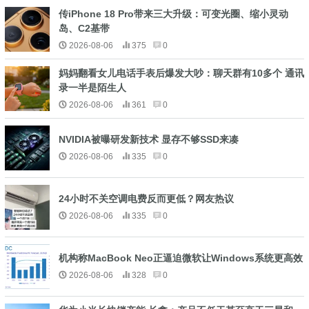
传iPhone 18 Pro带来三大升级：可变光圈、缩小灵动
岛、C2基带
2026-08-06
375
0
妈妈翻看女儿电话手表后爆发大吵：聊天群有10多个 通讯
录一半是陌生人
2026-08-06
361
0
NVIDIA被曝研发新技术 显存不够SSD来凑
2026-08-06
335
0
24小时不关空调电费反而更低？网友热议
2026-08-06
335
0
机构称MacBook Neo正逼迫微软让Windows系统更高效
2026-08-06
328
0