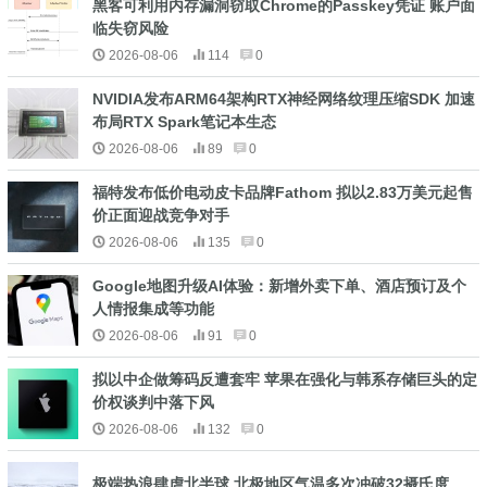
黑客可利用内存漏洞窃取Chrome的Passkey凭证 账户面
临失窃风险
2026-08-06
114
0
NVIDIA发布ARM64架构RTX神经网络纹理压缩SDK 加速
布局RTX Spark笔记本生态
2026-08-06
89
0
福特发布低价电动皮卡品牌Fathom 拟以2.83万美元起售
价正面迎战竞争对手
2026-08-06
135
0
Google地图升级AI体验：新增外卖下单、酒店预订及个
人情报集成等功能
2026-08-06
91
0
拟以中企做筹码反遭套牢 苹果在强化与韩系存储巨头的定
价权谈判中落下风
2026-08-06
132
0
极端热浪肆虐北半球 北极地区气温多次冲破32摄氏度