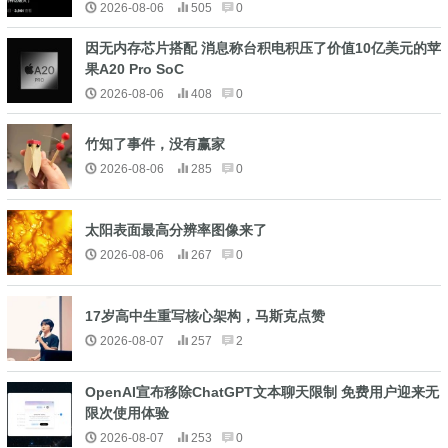
2026-08-06
505
0
因无内存芯片搭配 消息称台积电积压了价值10亿美元的苹
果A20 Pro SoC
2026-08-06
408
0
竹知了事件，没有赢家
2026-08-06
285
0
太阳表面最高分辨率图像来了
2026-08-06
267
0
17岁高中生重写核心架构，马斯克点赞
2026-08-07
257
2
OpenAI宣布移除ChatGPT文本聊天限制 免费用户迎来无
限次使用体验
2026-08-07
253
0