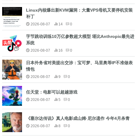
Linux内核爆出新KVM漏洞：大量VPS母机又要停机安装
补丁
2026-08-07
14
0
字节跳动训练10万亿参数超大模型 堪比Anthropic最先进
系统
2026-08-07
16
0
日本外务省对美提出交涉：宝可梦、马里奥等IP不准做表
情包
2026-08-07
9
0
任天堂：电影可以超越游戏
2026-08-07
5
0
《塞尔达传说》真人电影成山姆·尼尔遗作 今年4月杀青
2026-08-07
8
0