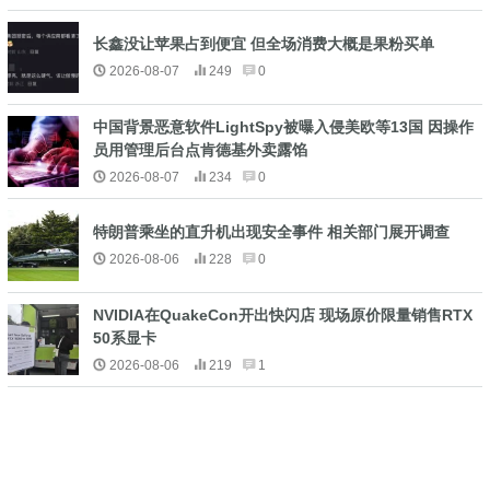
长鑫没让苹果占到便宜 但全场消费大概是果粉买单
2026-08-07
249
0
中国背景恶意软件LightSpy被曝入侵美欧等13国 因操作
员用管理后台点肯德基外卖露馅
2026-08-07
234
0
特朗普乘坐的直升机出现安全事件 相关部门展开调查
2026-08-06
228
0
NVIDIA在QuakeCon开出快闪店 现场原价限量销售RTX
50系显卡
2026-08-06
219
1