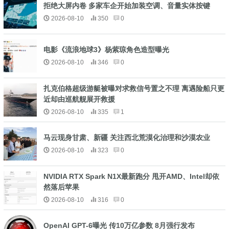
拒绝大屏内卷 多家车企开始加装空调、音量实体按键
2026-08-10
350
0
电影《流浪地球3》杨紫琼角色造型曝光
2026-08-10
346
0
扎克伯格超级游艇被曝对求救信号置之不理 离遇险船只更
近却由巡航舰展开救援
2026-08-10
335
1
马云现身甘肃、新疆 关注西北荒漠化治理和沙漠农业
2026-08-10
323
0
NVIDIA RTX Spark N1X最新跑分 甩开AMD、Intel却依
然落后苹果
2026-08-10
316
0
OpenAI GPT-6曝光 传10万亿参数 8月强行发布