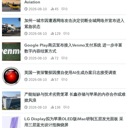
Aviation
2026-08-10
45
0
加州一城市因遭遇网络攻击决定切断全城网络并宣布进入
紧急状态
2026-08-10
129
0
Google Play商店宣布接入Venmo支付系统 进一步丰富
数字内容结算方式
2026-08-10
72
0
英国一资深警探因擅自使用AI生成办案日志接受调查
2026-08-10
57
0
产能短缺与技术劣势笼罩 长鑫存储与苹果的内存合作或难
掀风浪
2026-08-10
136
0
LG Display拟为苹果OLED版iMac研制五层发光面板 采
用三层蓝光设计抵御烧屏