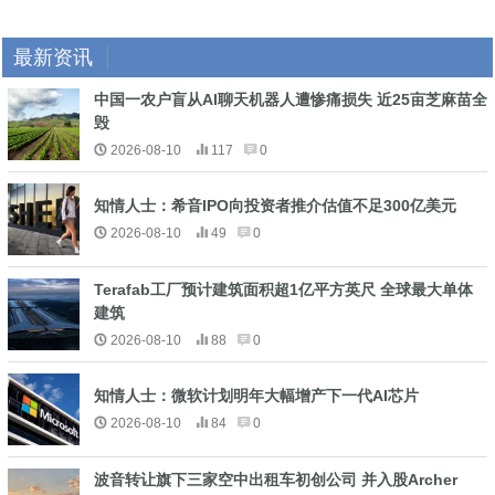
最新资讯
中国一农户盲从AI聊天机器人遭惨痛损失 近25亩芝麻苗全
毁
2026-08-10
117
0
知情人士：希音IPO向投资者推介估值不足300亿美元
2026-08-10
49
0
Terafab工厂预计建筑面积超1亿平方英尺 全球最大单体
建筑
2026-08-10
88
0
知情人士：微软计划明年大幅增产下一代AI芯片
2026-08-10
84
0
波音转让旗下三家空中出租车初创公司 并入股Archer