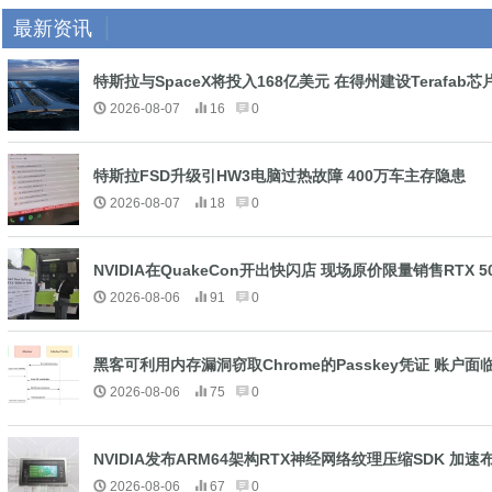
最新资讯
特斯拉与SpaceX将投入168亿美元 在得州建设Terafab芯
2026-08-07
16
0
特斯拉FSD升级引HW3电脑过热故障 400万车主存隐患
2026-08-07
18
0
NVIDIA在QuakeCon开出快闪店 现场原价限量销售RTX 
2026-08-06
91
0
黑客可利用内存漏洞窃取Chrome的Passkey凭证 账户
2026-08-06
75
0
NVIDIA发布ARM64架构RTX神经网络纹理压缩SDK 加速布
2026-08-06
67
0