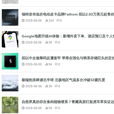
福特发布低价电动皮卡品牌Fathom 拟以2.83万美元起
2026-08-06
104
0
Google地图升级AI体验：新增外卖下单、酒店预订及个
2026-08-06
56
0
拟以中企做筹码反遭套牢 苹果在强化与韩系存储巨头的定
2026-08-06
94
0
极端热浪肆虐北半球 北极地区气温多次冲破32摄氏度
2026-08-06
39
0
自然界真的存在食肉植物谱系？青藏高原灯架虎耳草实证
2026-08-06
59
0