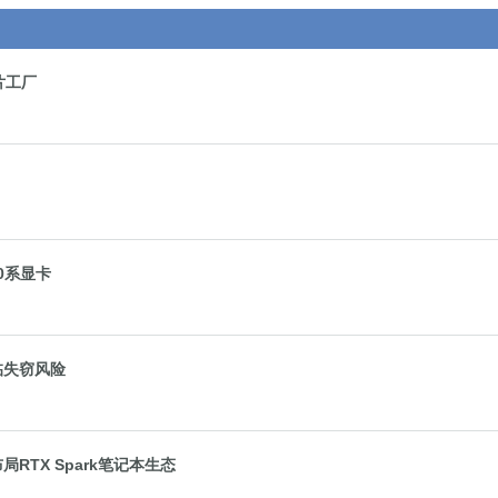
片工厂
50系显卡
面临失窃风险
局RTX Spark笔记本生态