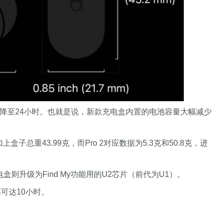
的30小时降至24小时。也就是说，新款充电盒内置的电池容量大幅减少
盒子总重43.99克，而Pro 2对应数据为5.3克和50.8克，进
则升级为Find My功能用的U2芯片（前代为U1）。
可达10小时。