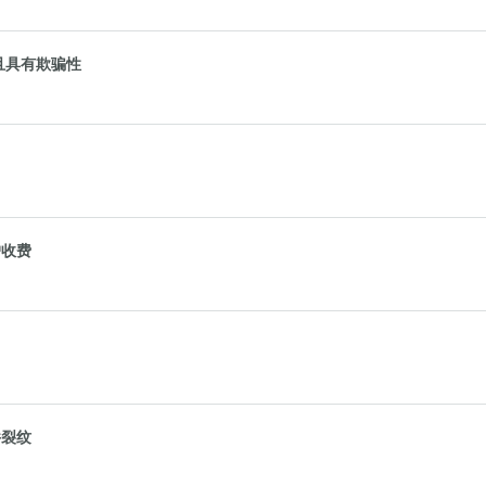
且具有欺骗性
户收费
件裂纹