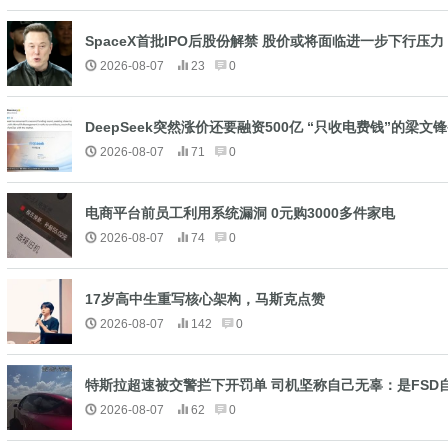
SpaceX首批IPO后股份解禁 股价或将面临进一步下行压力
2026-08-07
23
0
DeepSeek突然涨价还要融资500亿 “只收电费钱”的梁文
2026-08-07
71
0
电商平台前员工利用系统漏洞 0元购3000多件家电
2026-08-07
74
0
17岁高中生重写核心架构，马斯克点赞
2026-08-07
142
0
特斯拉超速被交警拦下开罚单 司机坚称自己无辜：是FSD
2026-08-07
62
0