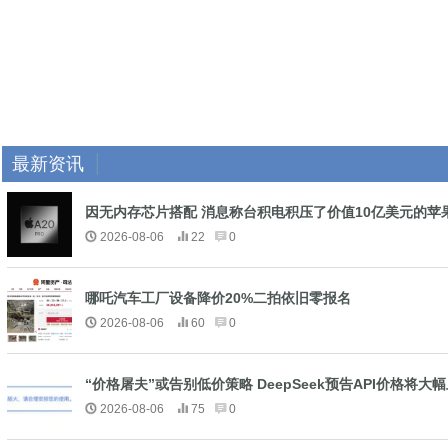
最新资讯
因无内存芯片搭配 消息称台积电积压了价值10亿美元的苹果A20
2026-08-06
22
0
哪吒汽车工厂设备降价20%二拍依旧零报名
2026-08-06
60
0
“价格屠夫”或告别低价策略 DeepSeek预告API价格将大
2026-08-06
75
0