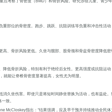
重点考察了骨密度（BMD）和骨折风险。研究涉猎儿童、青少
负重部位的骨密度。跑步、跳跃、抗阻训练等负重和冲击性活动
更高、骨折风险更低。久坐与髋部、股骨颈和骨盆骨密度降低密
、降低骨折风险，特别有利于绝经后女性。更高强度或抗阻运动
坐，就能让脊椎骨密度显著提高，女性尤为明显。
抵消久坐伤害。即使只是将短时间静坐替换为活动，也有益处。世
略一致。
主席Eugene McCloskey指出：“结果强调，应及早干预并持