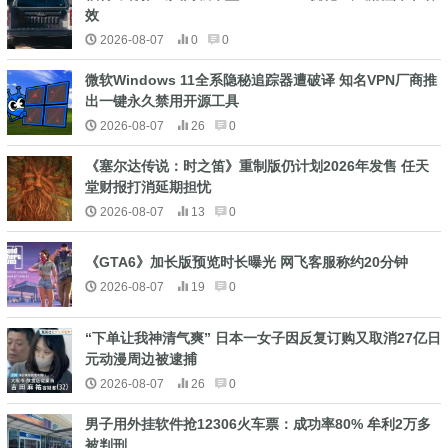
效
2026-08-07
0
0
微软Windows 11全系隐秘追踪器遭破译 知名VPN厂商推
出一键永久禁用开源工具
2026-08-07
26
0
《塞尔达传说：时之笛》重制版仍计划2026年发售 任天
堂财报打消延期担忧
2026-08-07
13
0
《GTA6》加长版预览时长曝光 网飞客服称约20分钟
2026-08-07
19
0
“下单让我神清气爽” 日本一女子因反复订购又取消27亿日
元动漫周边被逮捕
2026-08-07
26
0
男子用外挂软件抢12306火车票：成功率80% 牟利2万多
被判刑