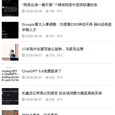
“阿里出身一概不要”？网传阿里中层求职遭封杀
2026-08-06
795
1
Google重大人事调整：印度裔CEO神话不再 搞AI还得是
华裔人才
2026-08-06
532
0
17岁高中生重写核心架构，马斯克点赞
2026-08-07
379
2
ChatGPT 5.6免费版来了
2026-08-07
333
0
长鑫没让苹果占到便宜 但全场消费大概是果粉买单
2026-08-07
328
0