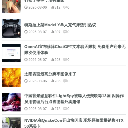
竹知了事件，没有赢家
2026-08-06
312
0
特斯拉上架Model Y单人充气床垫引热议
2026-08-07
307
0
OpenAI宣布移除ChatGPT文本聊天限制 免费用户迎来无
限次使用体验
2026-08-07
298
0
太阳表面最高分辨率图像来了
2026-08-06
286
0
中国背景恶意软件LightSpy被曝入侵美欧等13国 因操作
员用管理后台点肯德基外卖露馅
2026-08-07
278
0
NVIDIA在QuakeCon开出快闪店 现场原价限量销售RTX
50系显卡