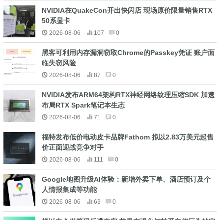
NVIDIA在QuakeCon开出快闪店 现场原价限量销售RTX
50系显卡
2026-08-06
107
0
黑客可利用内存漏洞窃取Chrome的Passkey凭证 账户面
临失窃风险
2026-08-06
87
0
NVIDIA发布ARM64架构RTX神经网络纹理压缩SDK 加速
布局RTX Spark笔记本生态
2026-08-06
71
0
福特发布低价电动皮卡品牌Fathom 拟以2.83万美元起售
价正面迎战竞争对手
2026-08-06
111
0
Google地图升级AI体验：新增外卖下单、酒店预订及个
人情报集成等功能
2026-08-06
63
0