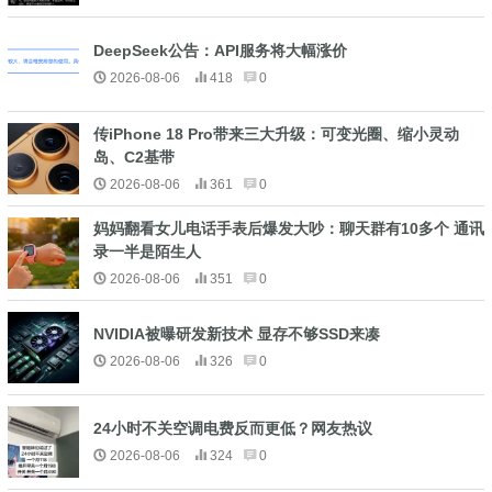
DeepSeek公告：API服务将大幅涨价
2026-08-06
418
0
传iPhone 18 Pro带来三大升级：可变光圈、缩小灵动
岛、C2基带
2026-08-06
361
0
妈妈翻看女儿电话手表后爆发大吵：聊天群有10多个 通讯
录一半是陌生人
2026-08-06
351
0
NVIDIA被曝研发新技术 显存不够SSD来凑
2026-08-06
326
0
24小时不关空调电费反而更低？网友热议
2026-08-06
324
0