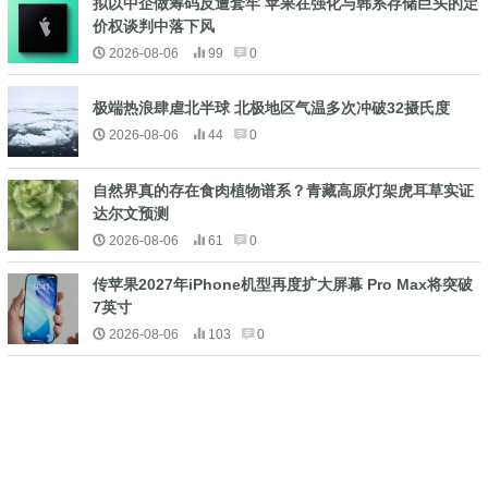
拟以中企做筹码反遭套牢 苹果在强化与韩系存储巨头的定
价权谈判中落下风
2026-08-06
99
0
极端热浪肆虐北半球 北极地区气温多次冲破32摄氏度
2026-08-06
44
0
自然界真的存在食肉植物谱系？青藏高原灯架虎耳草实证
达尔文预测
2026-08-06
61
0
传苹果2027年iPhone机型再度扩大屏幕 Pro Max将突破
7英寸
2026-08-06
103
0