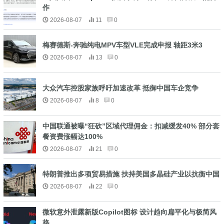
作
2026-08-07
11
0
梅赛德斯-奔驰纯电MPV车型VLE完成申报 轴距3米3
2026-08-07
13
0
大众汽车控股家族呼吁加速改革 抵御中国车企竞争
2026-08-07
8
0
中国联通被曝“狂砍”区域代理佣金：扣减缓发40% 部分套
餐资费涨幅达100%
2026-08-07
21
0
特朗普推出多项贸易措施 扶持美国多晶硅产业以抗衡中国
2026-08-07
22
0
微软意外泄露新版Copilot图标 设计趋向扁平化与极简风
格