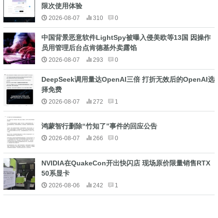
限次使用体验
2026-08-07
310
0
中国背景恶意软件LightSpy被曝入侵美欧等13国 因操作
员用管理后台点肯德基外卖露馅
2026-08-07
293
0
DeepSeek调用量达OpenAI三倍 打折无效后的OpenAI选
择免费
2026-08-07
272
1
鸿蒙智行删除“竹知了”事件的回应公告
2026-08-07
266
0
NVIDIA在QuakeCon开出快闪店 现场原价限量销售RTX
50系显卡
2026-08-06
242
1