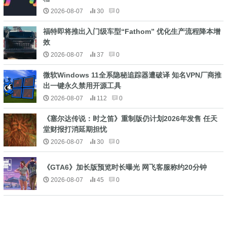
2026-08-07
30
0
福特即将推出入门级车型“Fathom” 优化生产流程降本增
效
2026-08-07
37
0
微软Windows 11全系隐秘追踪器遭破译 知名VPN厂商推
出一键永久禁用开源工具
2026-08-07
112
0
《塞尔达传说：时之笛》重制版仍计划2026年发售 任天
堂财报打消延期担忧
2026-08-07
30
0
《GTA6》加长版预览时长曝光 网飞客服称约20分钟
2026-08-07
45
0