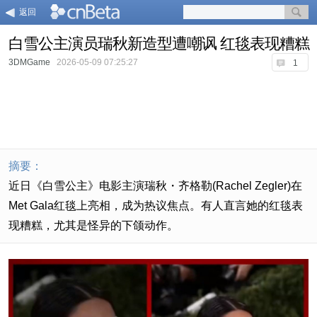
返回
白雪公主演员瑞秋新造型遭嘲讽 红毯表现糟糕
3DMGame
2026-05-09 07:25:27
1
摘要：
近日《白雪公主》电影主演瑞秋・齐格勒(Rachel Zegler)在
Met Gala红毯上亮相，成为热议焦点。有人直言她的红毯表
现糟糕，尤其是怪异的下颌动作。