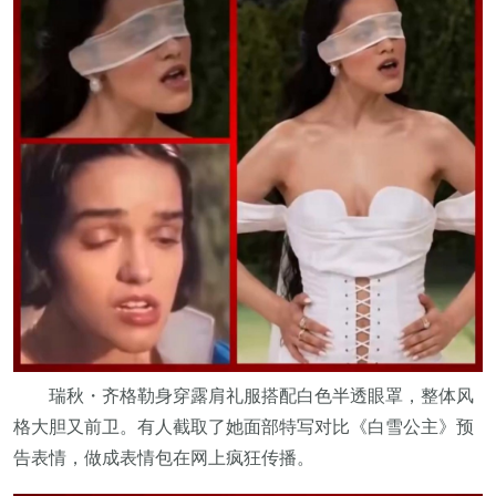
瑞秋・齐格勒身穿露肩礼服搭配白色半透眼罩，整体风
格大胆又前卫。有人截取了她面部特写对比《白雪公主》预
告表情，做成表情包在网上疯狂传播。