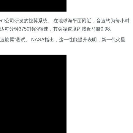
ment公司研发的旋翼系统。 在地球海平面附近，音速约为每小时
每分钟3750转的转速，其尖端速度约接近马赫0.98。
速旋翼”测试。 NASA指出，这一性能提升表明，新一代火星