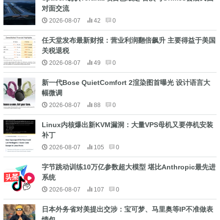
对面交流
2026-08-07
42
0
任天堂发布最新财报：营业利润翻倍飙升 主要得益于美国
关税退税
2026-08-07
49
0
新一代Bose QuietComfort 2渲染图首曝光 设计语言大
幅微调
2026-08-07
88
0
Linux内核爆出新KVM漏洞：大量VPS母机又要停机安装
补丁
2026-08-07
105
0
字节跳动训练10万亿参数超大模型 堪比Anthropic最先进
系统
2026-08-07
107
0
日本外务省对美提出交涉：宝可梦、马里奥等IP不准做表
情包