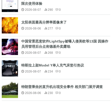
限次使用体验
2026-08-07
290
0
太阳表面最高分辨率图像来了
2026-08-06
277
0
中国背景恶意软件LightSpy被曝入侵美欧等13国 因操作
员用管理后台点肯德基外卖露馅
2026-08-07
268
0
特斯拉上架Model Y单人充气床垫引热议
2026-08-07
234
0
特朗普乘坐的直升机出现安全事件 相关部门展开调查
2026-08-06
230
0