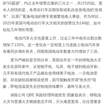
的“问题源”，约占去年报警总量的三分之一，共计520起。更
令人担忧的是，各类自行车后期加装或私自改装电池的“改装
车”，比原厂配备电池的整车更频繁地卷入事故。作为对比，
2022年英国与电动自行车火灾相关的报警仅为149起，如今
短短几年增长明显。
电动汽车火灾也显著上升，过去三年中相关出勤次数
增加了133%。这一变化在一定程度上与道路上电动汽车保
有量同步增长有关，同期英国电动车数量大约增加了三倍。
更为严峻的是空间分布：英国去年近一半的锂电池火灾
发生在居民家中。从智能手机、玩具、电子烟到电动牙刷，
几乎所有现代电子产品都在使用锂离子电池，一旦电池受
损、存在缺陷或被错误使用，就可能触发所谓“热失控”现
象，即电池温度失去控制地持续攀升，最终引发火灾。
保险公司 QBE 风险经理阿德里安·西蒙兹表示，锂电池
火灾与普通火灾燃烧形态不同，灭火难度更高，往往需要多