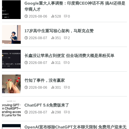
Google重大人事调整：印度裔CEO神话不再 搞AI还得是
华裔人才
2026-08-06
528
0
17岁高中生重写核心架构，马斯克点赞
2026-08-07
351
2
长鑫没让苹果占到便宜 但全场消费大概是果粉买单
2026-08-07
311
0
竹知了事件，没有赢家
2026-08-06
301
0
ChatGPT 5.6免费版来了
2026-08-07
298
0
OpenAI宣布移除ChatGPT文本聊天限制 免费用户迎来无