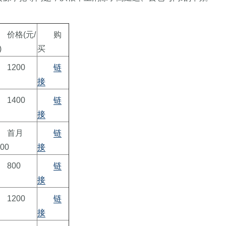
价格(元/
购
)
买
1200
链
接
1400
链
接
首月
链
00
接
800
链
接
1200
链
接