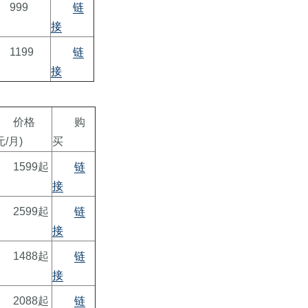
999
链
接
1199
链
接
价格
购
元/月)
买
1599起
链
接
2599起
链
接
1488起
链
接
2088起
链