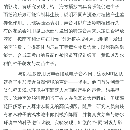
的影响。有研究发现，给上海青播放古典音乐能促进生长，
而摇滚乐则可能抑制其生长，说明不同声源会对植物产生差
异化作用。其他实验还表明，声音可以广泛影响植物行为：
有的花朵会利用昆虫振翅时发出的特定音高来决定是否释放
花粉；拟南芥和烟草在“听到”邻近植株被毛毛虫咀嚼时发出
的声响后，会提高体内尼古丁等毒性物质含量，以增强防御
能力。合成器发出的音调也被报道可促进绿豆、黄瓜以及水
稻的种子萌发与幼苗生长。
与以往多使用扬声器播放电子音不同，这次MIT团队
选择了更加接近自然情境的声源——降雨。他们首先测量了
类似稻田浅水环境中雨滴落入水面时产生的声音。结果显
示，这种声波的强度相当于有人在你耳边大声呼喊，但频率
范围多落在人耳难以听见的高低频段。随后，研究人员向装
有稻米种子的浅水池中倾倒模拟降雨，并将其发芽率与静水
环境中的种子进行比较。实验发现，轻微的“细雨”对发芽影