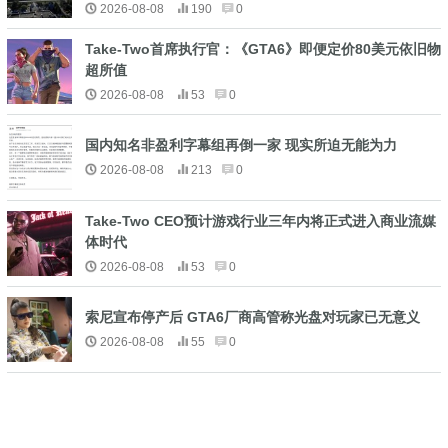
2026-08-08
190
0
Take-Two首席执行官：《GTA6》即便定价80美元依旧物
超所值
2026-08-08
53
0
国内知名非盈利字幕组再倒一家 现实所迫无能为力
2026-08-08
213
0
Take-Two CEO预计游戏行业三年内将正式进入商业流媒
体时代
2026-08-08
53
0
索尼宣布停产后 GTA6厂商高管称光盘对玩家已无意义
2026-08-08
55
0