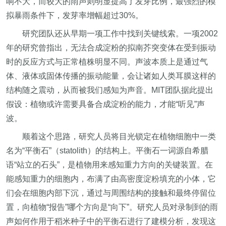
响不大，而较大的雨声则明显提高了发芽比例，最强烈的模
拟暴雨条件下，发芽率增幅超过30%。
研究团队还从早期一项工作中找到关键线索。一项2002
年的研究曾指出，无法合成淀粉的拟南芥突变体在受到振动
时的反应方式与正常植株明显不同。声波本质上是通过气
体、液体或固体传播的振动能量，会让诸如人类耳膜这样的
结构随之震动，从而被我们感知为声音。MIT团队据此提出
假设：植物或许需要具备合成淀粉的能力，才能“听见”声
波。
顺着这个思路，研究人员将目光锁定在植物细胞中一类
名为“平衡石”（statolith）的结构上。平衡石一词源自希腊
语“站立的石头”，是植物用来感知重力方向的关键装置。在
能感知重力的细胞内，布满了由高密度淀粉填充的小体，它
们会在细胞内部下沉，通过与周围结构的接触和最终停留位
置，向植物“报告”哪个方向是“向下”。研究人员对录制到的雨
声如何作用于稻米种子中的平衡石进行了建模分析，发现这