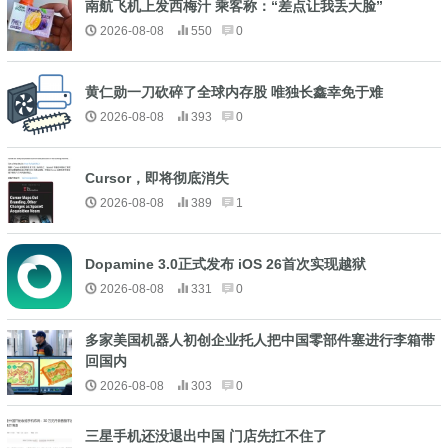
南航飞机上发西梅汁 乘客称：“差点让我丢大脸”
2026-08-08
550
0
黄仁勋一刀砍碎了全球内存股 唯独长鑫幸免于难
2026-08-08
393
0
Cursor，即将彻底消失
2026-08-08
389
1
Dopamine 3.0正式发布 iOS 26首次实现越狱
2026-08-08
331
0
多家美国机器人初创企业托人把中国零部件塞进行李箱带
回国内
2026-08-08
303
0
三星手机还没退出中国 门店先扛不住了