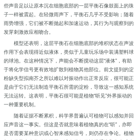
些声音足以让原本沉在细胞底部的一层平衡石像鼓面上的珠
子一样被震起。在轻微雨声下，平衡石几乎不受影响；随着
雨势增强，它们被不断抛起和加速运动，其行为与观察到的
发芽刺激效应相吻合。
模型还表明，这层平衡石在细胞底部的堆积状态在声波
作用下会表现得近似液体，类似于儿童玩乐场中装满塑料球
的球池。在这种情况下，声能会不断搅动这层“液体”，有助
于将化学信号更有效地扩散到植物其他部位。前文提到的淀
粉缺失型拟南芥之所以难以对振动作出正常反应，很可能正
是由于它们无法制造平衡石所需的淀粉，导致这一感知系统
无法运转。这表明，平衡石很可能是植物“听见”外界振动的
一种重要机制。
随着证据不断累积，科学界普遍认可植物可以感知并回
应声音这一事实。但这是否就意味着植物真的在“听”，亦即
是否需要某种意识或心智来感知信号，则仍存在争论。植物