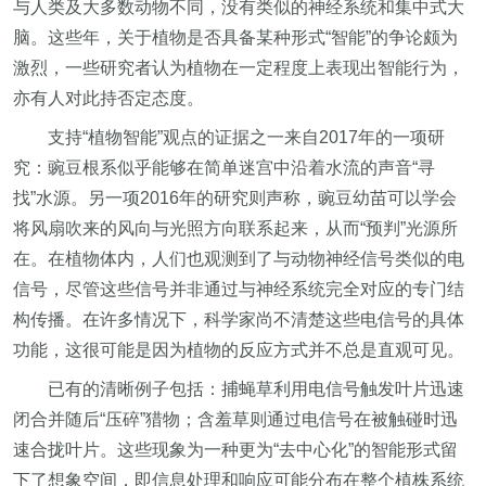
与人类及大多数动物不同，没有类似的神经系统和集中式大
脑。这些年，关于植物是否具备某种形式“智能”的争论颇为
激烈，一些研究者认为植物在一定程度上表现出智能行为，
亦有人对此持否定态度。
支持“植物智能”观点的证据之一来自2017年的一项研
究：豌豆根系似乎能够在简单迷宫中沿着水流的声音“寻
找”水源。另一项2016年的研究则声称，豌豆幼苗可以学会
将风扇吹来的风向与光照方向联系起来，从而“预判”光源所
在。在植物体内，人们也观测到了与动物神经信号类似的电
信号，尽管这些信号并非通过与神经系统完全对应的专门结
构传播。在许多情况下，科学家尚不清楚这些电信号的具体
功能，这很可能是因为植物的反应方式并不总是直观可见。
已有的清晰例子包括：捕蝇草利用电信号触发叶片迅速
闭合并随后“压碎”猎物；含羞草则通过电信号在被触碰时迅
速合拢叶片。这些现象为一种更为“去中心化”的智能形式留
下了想象空间，即信息处理和响应可能分布在整个植株系统