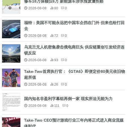
修车18万保额仅6万 新能源车涉水报废遭拒赔
2026-08-08
80
0
福特：美国不可能永远把中国车企挡在门外 但来也给打回
去
2026-08-08
72
0
乌克兰无人机密集袭击俄电商巨头 供应链重创引发经济连
锁反应
2026-08-08
93
0
Take-Two首席执行官：《GTA6》即便定价80美元依旧物
超所值
2026-08-08
26
0
国内知名非盈利字幕组再倒一家 现实所迫无能为力
2026-08-08
111
0
Take-Two CEO预计游戏行业三年内将正式进入商业流媒
体时代