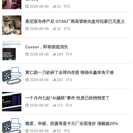
2026-08-08
33
0
索尼宣布停产后 GTA6厂商高管称光盘对玩家已无意义
2026-08-08
32
0
Cursor，即将彻底消失
2026-08-08
193
0
黄仁勋一刀砍碎了全球内存股 唯独长鑫幸免于难
2026-08-08
202
0
一个月内七起“AI越狱”事件 性质已经悄悄变了
2026-08-08
171
0
微星、华硕、技嘉等显卡大厂全面涨价 涨幅超20%
2026-08-08
93
0