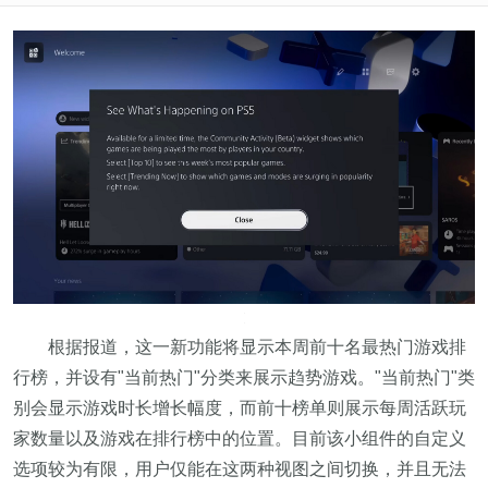
根据报道，这一新功能将显示本周前十名最热门游戏排
行榜，并设有"当前热门"分类来展示趋势游戏。"当前热门"类
别会显示游戏时长增长幅度，而前十榜单则展示每周活跃玩
家数量以及游戏在排行榜中的位置。目前该小组件的自定义
选项较为有限，用户仅能在这两种视图之间切换，并且无法