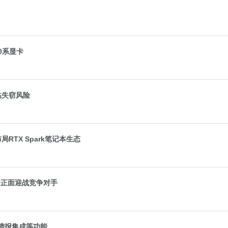
50系显卡
面临失窃风险
局RTX Spark笔记本生态
售价正面迎战竞争对手
人情报集成等功能