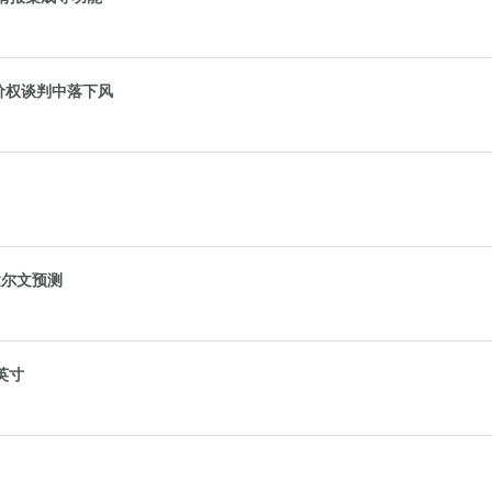
价权谈判中落下风
达尔文预测
7英寸