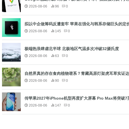
2026-08-06
96
0
拟以中企做筹码反遭套牢 苹果在强化与韩系存储巨头的定
2026-08-06
145
0
极端热浪肆虐北半球 北极地区气温多次冲破32摄氏度
2026-08-06
63
0
自然界真的存在食肉植物谱系？青藏高原灯架虎耳草实证
2026-08-06
90
0
传苹果2027年iPhone机型再度扩大屏幕 Pro Max将突破
2026-08-06
147
0