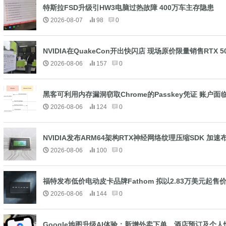
特斯拉FSD升级引HW3电脑过热故障 400万车主存隐患
2026-08-07
98
0
NVIDIA在QuakeCon开出快闪店 现场原价限量销售RTX 
2026-08-06
157
0
黑客可利用内存漏洞窃取Chrome的Passkey凭证 账户
2026-08-06
124
0
NVIDIA发布ARM64架构RTX神经网络纹理压缩SDK 加速布
2026-08-06
100
0
福特发布低价电动皮卡品牌Fathom 拟以2.83万美元起
2026-08-06
144
0
Google地图升级AI体验：新增外卖下单、酒店预订及个