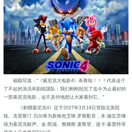
福勒写道：“《索尼克大电影4》杀青啦！！！代表这个
了不起的演员和剧组团队：我们刚刚拍完了迄今为止最好的
一部索尼克电影，迫不及待地想让大家看到它。”
《刺猬索尼克4》定于2027年3月19日登陆北美院
线。克里斯汀·贝尔将为新角色艾咪·罗斯配音，本·施瓦茨继
续为索尼克献声。金·凯瑞、詹姆斯·麦斯登、提卡·森普特等