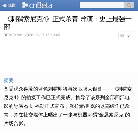
返回
《刺猬索尼克4》正式杀青 导演：史上最强一
部
3DMGame
2026-05-17 15:59:45
0
摘要：
备受观众喜爱的蓝色刺猬即将再次驰骋大银幕——《刺猬索
尼克4》的拍摄工作已正式完成。执导了该系列全部四部电
影的导演杰夫·福勒正式宣布，派拉蒙/世嘉的这部续作已杀
青，并在社交媒体上晒出了一张与机器刺猬“金属索尼克”的
片场合影。