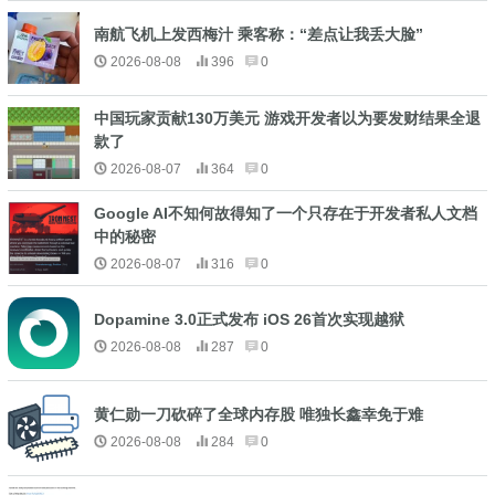
南航飞机上发西梅汁 乘客称：“差点让我丢大脸”
2026-08-08
396
0
中国玩家贡献130万美元 游戏开发者以为要发财结果全退
款了
2026-08-07
364
0
Google AI不知何故得知了一个只存在于开发者私人文档
中的秘密
2026-08-07
316
0
Dopamine 3.0正式发布 iOS 26首次实现越狱
2026-08-08
287
0
黄仁勋一刀砍碎了全球内存股 唯独长鑫幸免于难
2026-08-08
284
0