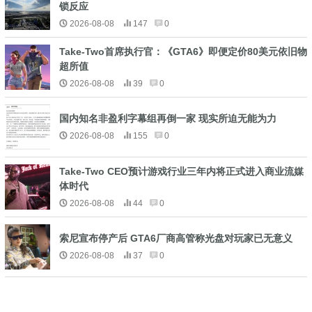
锁反应
2026-08-08
147
0
Take-Two首席执行官：《GTA6》即便定价80美元依旧物
超所值
2026-08-08
39
0
国内知名非盈利字幕组再倒一家 现实所迫无能为力
2026-08-08
155
0
Take-Two CEO预计游戏行业三年内将正式进入商业流媒
体时代
2026-08-08
44
0
索尼宣布停产后 GTA6厂商高管称光盘对玩家已无意义
2026-08-08
37
0