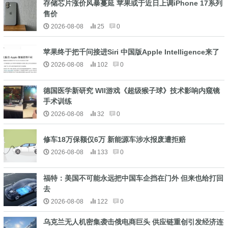
存储芯片涨价风暴蔓延 苹果或于近日上调iPhone 17系列
售价
2026-08-08
25
0
苹果终于把千问接进Siri 中国版Apple Intelligence来了
2026-08-08
102
0
德国医学新研究 WII游戏《超级猴子球》技术影响内窥镜
手术训练
2026-08-08
32
0
修车18万保额仅6万 新能源车涉水报废遭拒赔
2026-08-08
133
0
福特：美国不可能永远把中国车企挡在门外 但来也给打回
去
2026-08-08
122
0
乌克兰无人机密集袭击俄电商巨头 供应链重创引发经济连