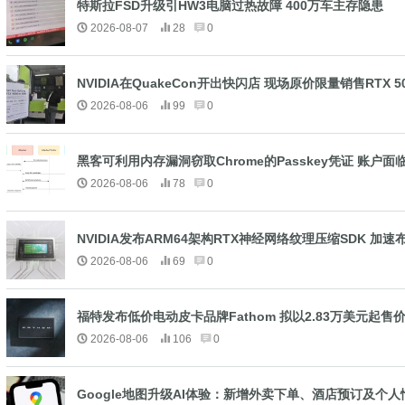
特斯拉FSD升级引HW3电脑过热故障 400万车主存隐患
2026-08-07
28
0
NVIDIA在QuakeCon开出快闪店 现场原价限量销售RTX 
2026-08-06
99
0
黑客可利用内存漏洞窃取Chrome的Passkey凭证 账户
2026-08-06
78
0
NVIDIA发布ARM64架构RTX神经网络纹理压缩SDK 加速布
2026-08-06
69
0
福特发布低价电动皮卡品牌Fathom 拟以2.83万美元起
2026-08-06
106
0
Google地图升级AI体验：新增外卖下单、酒店预订及个