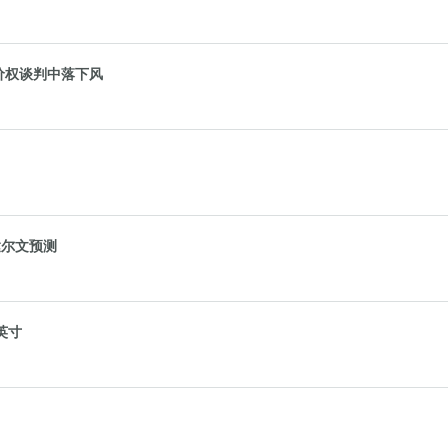
价权谈判中落下风
达尔文预测
7英寸