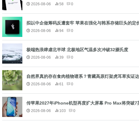
2026-08-06
58
0
拟以中企做筹码反遭套牢 苹果在强化与韩系存储巨头的定
2026-08-06
94
0
极端热浪肆虐北半球 北极地区气温多次冲破32摄氏度
2026-08-06
39
0
自然界真的存在食肉植物谱系？青藏高原灯架虎耳草实证
2026-08-06
61
0
传苹果2027年iPhone机型再度扩大屏幕 Pro Max将突破
2026-08-06
103
0