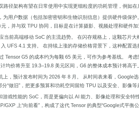
。 这种双路径架构有望在日常使用中实现更细粒度的功耗管理，例如在
全芯片，为用户数据（包括加密密钥和生物识别信息）提供硬件级保护。
rocessor）单元，并与双 TPU 协同，目标是在计算摄影、视频处理
，顺应当前高端移动 SoC 的主流趋势。 在闪存规格上，这颗芯片大概率不
可能引入 UFS 4.1 支持。 在持续上涨的存储价格背景下，这
不过 Tensor G5 的成本约为每颗 65 美元，可作为参考基线
度预计均价将升至 19.3–19.8 美元区间，G6 的整体成本预计将高
 系列手机上，预计发布时间为 2026 年 8 月。 从时间表来看，Go
部分“做旧”，把更多预算和功耗空间留给 TPU 以及安全、影像
分和游戏性能的 SoC，而是更偏向以 AI 能力、影像处理和安全特
GXP 上“向前看”，构成了这代 Tensor 的典型“Google式平衡