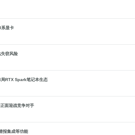
50系显卡
面临失窃风险
局RTX Spark笔记本生态
售价正面迎战竞争对手
人情报集成等功能