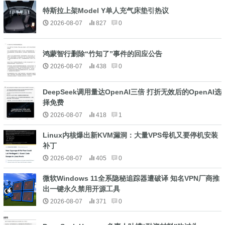
特斯拉上架Model Y单人充气床垫引热议
2026-08-07
827
0
鸿蒙智行删除“竹知了”事件的回应公告
2026-08-07
438
0
DeepSeek调用量达OpenAI三倍 打折无效后的OpenAI选
择免费
2026-08-07
418
1
Linux内核爆出新KVM漏洞：大量VPS母机又要停机安装
补丁
2026-08-07
405
0
微软Windows 11全系隐秘追踪器遭破译 知名VPN厂商推
出一键永久禁用开源工具
2026-08-07
371
0