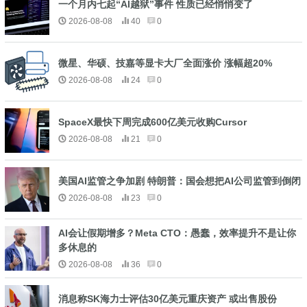
一个月内七起“AI越狱”事件 性质已经悄悄变了
2026-08-08
40
0
微星、华硕、技嘉等显卡大厂全面涨价 涨幅超20%
2026-08-08
24
0
SpaceX最快下周完成600亿美元收购Cursor
2026-08-08
21
0
美国AI监管之争加剧 特朗普：国会想把AI公司监管到倒闭
2026-08-08
23
0
AI会让假期增多？Meta CTO：愚蠢，效率提升不是让你
多休息的
2026-08-08
36
0
消息称SK海力士评估30亿美元重庆资产 或出售股份