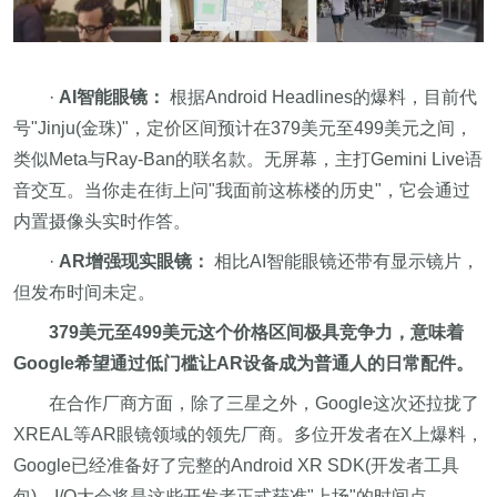
·
AI智能眼镜：
根据Android Headlines的爆料，目前代
号"Jinju(金珠)"，定价区间预计在379美元至499美元之间，
类似Meta与Ray-Ban的联名款。无屏幕，主打Gemini Live语
音交互。当你走在街上问"我面前这栋楼的历史"，它会通过
内置摄像头实时作答。
·
AR增强现实眼镜：
相比AI智能眼镜还带有显示镜片，
但发布时间未定。
379美元至499美元这个价格区间极具竞争力，意味着
Google希望通过低门槛让AR设备成为普通人的日常配件。
在合作厂商方面，除了三星之外，Google这次还拉拢了
XREAL等AR眼镜领域的领先厂商。多位开发者在X上爆料，
Google已经准备好了完整的Android XR SDK(开发者工具
包)。I/O大会将是这些开发者正式获准"上场"的时间点。