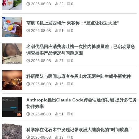
2026-08-08
22
0
南航飞机上发西梅汁 乘客称：“差点让我丢大脸”
2026-08-08
51
0
名创优品回应消费者吐槽一次性内裤质量差：已启动紧急
调查核实产品情况与问题原因
2026-08-08
27
0
科研团队与民间志愿者在黑山发现两种陆生蜗牛新物种
2026-08-08
15
0
Anthropic推出Claude Code跨会话通信功能 提升多任务
协作效率
2026-08-08
51
0
科学家在化石木中发现记录欧洲大陆演化的“时间胶囊”
2026-08-08
19
0