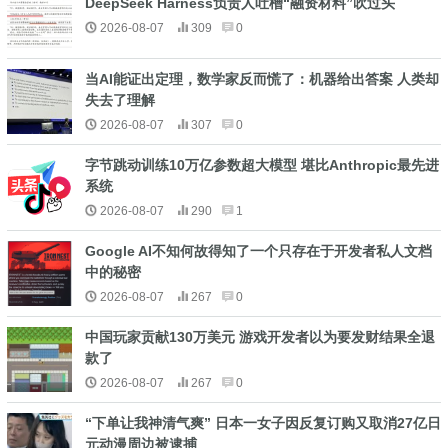
DeepSeek Harness负责人吐槽“融资材料”吹过头
2026-08-07
309
0
当AI能证出定理，数学家反而慌了：机器给出答案 人类却
失去了理解
2026-08-07
307
0
字节跳动训练10万亿参数超大模型 堪比Anthropic最先进
系统
2026-08-07
290
1
Google AI不知何故得知了一个只存在于开发者私人文档
中的秘密
2026-08-07
267
0
中国玩家贡献130万美元 游戏开发者以为要发财结果全退
款了
2026-08-07
267
0
“下单让我神清气爽” 日本一女子因反复订购又取消27亿日
元动漫周边被逮捕