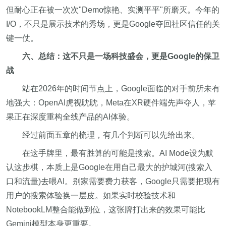
但耐心正在被一次次"Demo惊艳、实测平平"所磨灭。今年的
I/O，不只是展示技术的秀场，更是Google夺回社区信任的关
键一仗。
六、总结：这不只是一场科技盛会，更是Google的保卫
战
站在2026年的时间节点上，Google面临的对手前所未有
地强大：OpenAI虎视眈眈，Meta在XR硬件端先声夺人，苹
果正在深度重构全线产品的AI体验。
经过前面五章的梳理，有几个判断可以先给出来。
在这手牌里，最有胜算的可能是搜索。AI Mode设为默
认这步棋，本质上是Google在用自己最大的护城河(搜索入
口和流量)去喂AI。别家需要费力获客，Google只需要把现有
用户的搜索体验换一层皮。如果实时校验技术和
NotebookLM整合能做到位，这张牌打出来的效果可能比
Gemini模型本身更重要。