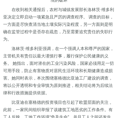
境的破坏
在收到相关通报后，农村与城镇发展部长洛林茨·维多利
亚决定立即启动一项紧急且严厉的调查程序。 调查的目标，
一方面是尽快查清当地土壤实际污染程度，另一方面则是明
确在监管过程中是否存在疏忽，乃至需要追究责任的失职行
为。
洛林茨·维多利亚强调，在一个强调人本和尊严的国家，
主管机关有责任以最大谨慎行事，履行保护公民健康的义
务。 她指出，面对潜在的工业污染风险，国家必须用足一切
可用手段，防止有害物质对居民生活环境和长期健康造成损
害。她同时表示，本次围绕塞格德比亚迪工厂建设的调查，
将以公开透明和专业审慎为原则推进，相关结论将为后续法
律和行政措施提供依据。
比亚迪在塞格德的投资项目也引起了欧盟层面的关注 。
此前，一家民间组织举报了该建筑工地恶劣的工作条件。有
工人反映，工地工作环境“危及生命”，并且工人之间还发生