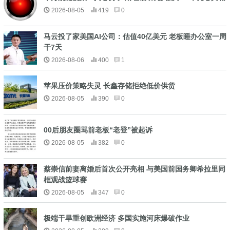
2026-08-05
419
0
马云投了家美国AI公司：估值40亿美元 老板睡办公室一周
干7天
2026-08-06
400
1
苹果压价策略失灵 长鑫存储拒绝低价供货
2026-08-05
390
0
00后朋友圈骂前老板“老登”被起诉
2026-08-05
382
0
蔡崇信前妻离婚后首次公开亮相 与美国前国务卿希拉里同
框观战篮球赛
2026-08-05
347
0
极端干旱重创欧洲经济 多国实施河床爆破作业