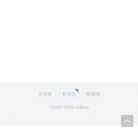
文字版
标准版
电脑端
©2003-2026 cnBeta