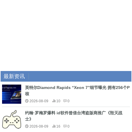
最新资讯
英特尔Diamond Rapids “Xeon 7”细节曝光 拥有256个P
核
2026-08-09
10
0
约翰·罗梅罗爆料 id软件曾借台湾盗版商推广《毁灭战
士》
2026-08-09
16
0