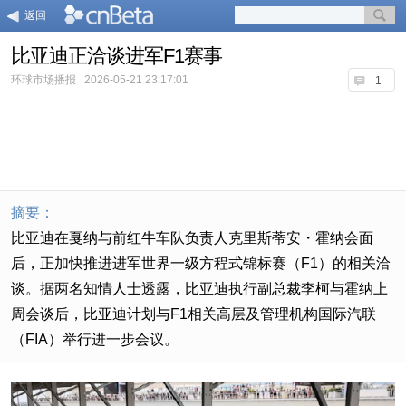
返回
比亚迪正洽谈进军F1赛事
环球市场播报
2026-05-21 23:17:01
1
摘要：
比亚迪在戛纳与前红牛车队负责人克里斯蒂安・霍纳会面
后，正加快推进进军世界一级方程式锦标赛（F1）的相关洽
谈。据两名知情人士透露，比亚迪执行副总裁李柯与霍纳上
周会谈后，比亚迪计划与F1相关高层及管理机构国际汽联
（FIA）举行进一步会议。