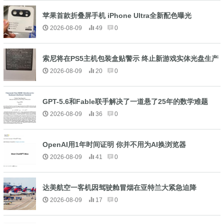
苹果首款折叠屏手机 iPhone Ultra全新配色曝光
2026-08-09
49
0
索尼将在PS5主机包装盒贴警示 终止新游戏实体光盘生产
2026-08-09
20
0
GPT-5.6和Fable联手解决了一道悬了25年的数学难题
2026-08-09
36
0
OpenAI用1年时间证明 你并不用为AI换浏览器
2026-08-09
41
0
达美航空一客机因驾驶舱冒烟在亚特兰大紧急迫降
2026-08-09
17
0