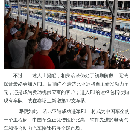
不过，上述人士提醒，相关洽谈仍处于初期阶段，无法
保证最终会加入F1。目前尚不清楚比亚迪将自主研发动力单
元，还是成为发动机供应商的客户；进入F1的途径包括收购
现有车队，或在赛场上新增第12支车队。
即便如此，若比亚迪成功进军F1，将成为中国车企的
一个里程碑。中国车企正凭借性价比高、软件先进的电动汽
车和混合动力汽车快速拓展全球市场。