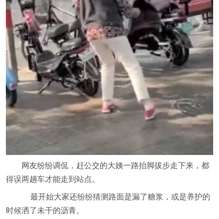
网友纷纷调侃，赶公交的大姨一路抬脚拔步走下来，都
得误两趟车才能走到站点。
最开始大家还纷纷猜测路面是漏了糖浆，或是养护的
时候洒了未干的沥青。