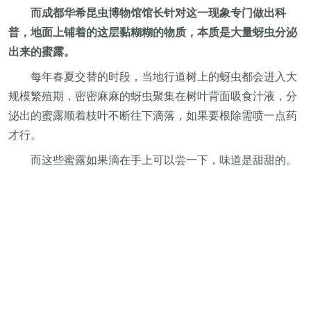
而成都华希昆虫博物馆馆长针对这一现象专门做出科
普，地面上铺着的这层黏糊糊的物质，本质是大量蚜虫分泌
出来的蜜露。
每年春夏交替的时段，当地行道树上的蚜虫都会进入大
规模繁殖期，密密麻麻的蚜虫聚集在树叶背面吸食汁液，分
泌出的蜜露顺着枝叶不断往下滴落，如果要根除需喷一点药
才行。
而这些蜜露如果滴在手上可以尝一下，味道是甜甜的。