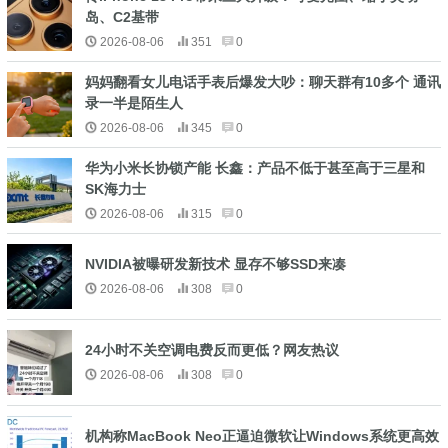
岛、C2基带
2026-08-06
351
0
妈妈翻看女儿电话手表后爆发大吵：聊天群有10多个 通讯
录一半是陌生人
2026-08-06
345
0
华为小米长协锁产能 长鑫：产品不低于甚至高于三星和
SK海力士
2026-08-06
315
0
NVIDIA被曝研发新技术 显存不够SSD来凑
2026-08-06
308
0
24小时不关空调电费反而更低？网友热议
2026-08-06
308
0
机构称MacBook Neo正逼迫微软让Windows系统更高效