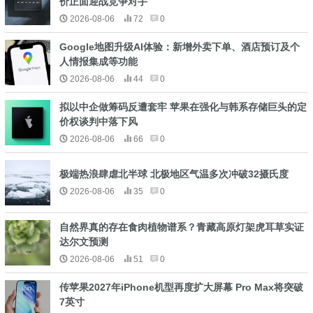
价正面迎战竞争对手
2026-08-06
72
0
Google地图升级AI体验：新增外卖下单、酒店预订及个
人情报集成等功能
2026-08-06
44
0
拟以中企做筹码反遭套牢 苹果在强化与韩系存储巨头的定
价权谈判中落下风
2026-08-06
66
0
极端热浪肆虐北半球 北极地区气温多次冲破32摄氏度
2026-08-06
35
0
自然界真的存在食肉植物谱系？青藏高原灯架虎耳草实证
达尔文预测
2026-08-06
51
0
传苹果2027年iPhone机型再度扩大屏幕 Pro Max将突破
7英寸