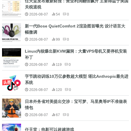
任天堂发布最新财报：营业利润翻倍飙升 主要得益于美国
关税退税
2026-08-07
54
0
新一代Bose QuietComfort 2渲染图首曝光 设计语言大
幅微调
2026-08-07
99
0
Linux内核爆出新KVM漏洞：大量VPS母机又要停机安装
补丁
2026-08-07
119
0
字节跳动训练10万亿参数超大模型 堪比Anthropic最先进
系统
2026-08-07
120
0
日本外务省对美提出交涉：宝可梦、马里奥等IP不准做表
情包
2026-08-07
67
0
任天堂：电影可以超越游戏