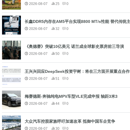
2026-08-07
25
0
长鑫DDR5内存在AM5平台实现8800 MT/s性能 替代传
2026-08-07
32
0
《奥德赛》突破10亿美元 诺兰成全球影史票房前三导演
2026-08-07
50
0
王兴兴回应DeepSeek投资宇树：将在三方面开展重点合作
2026-08-07
51
0
梅赛德斯-奔驰纯电MPV车型VLE完成申报 轴距3米3
2026-08-07
44
0
大众汽车控股家族呼吁加速改革 抵御中国车企竞争
2026-08-07
30
0