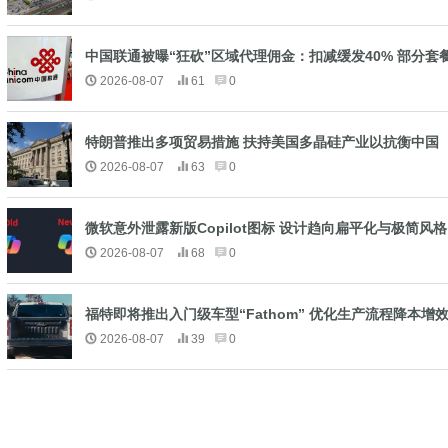
中国联通被曝“狂砍”区域代理佣金：扣减缓发40% 部分套餐
2026-08-07
61
0
特朗普推出多项贸易措施 扶持美国多晶硅产业以抗衡中国
2026-08-07
63
0
微软意外泄露新版Copilot图标 设计趋向扁平化与极简风格
2026-08-07
68
0
福特即将推出入门级车型“Fathom” 优化生产流程降本增
2026-08-07
39
0