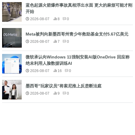
蓝色起源火箭爆炸事故真相浮出水面 更大的麻烦可能才刚
开始
2026-08-07
8
0
Meta被判向新墨西哥州青少年救助基金支付5.67亿美元
2026-08-07
7
0
微软承认向Windows 11强制安装AI版OneDrive 回应称
绝未利用人脸数据训练AI
2026-08-07
16
0
墨西哥"玩家议员"将索尼推上反垄断法庭
2026-08-07
9
0