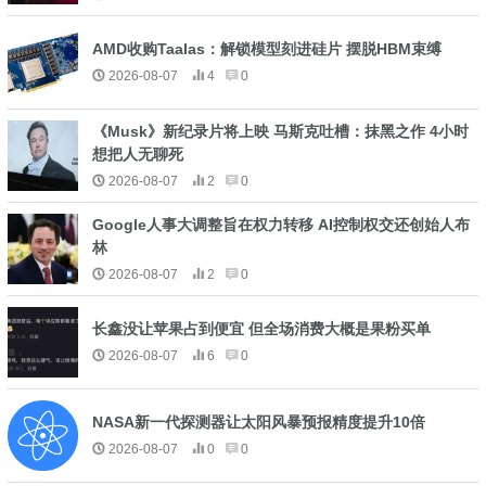
AMD收购Taalas：解锁模型刻进硅片 摆脱HBM束缚
2026-08-07
4
0
《Musk》新纪录片将上映 马斯克吐槽：抹黑之作 4小时
想把人无聊死
2026-08-07
2
0
Google人事大调整旨在权力转移 AI控制权交还创始人布
林
2026-08-07
2
0
长鑫没让苹果占到便宜 但全场消费大概是果粉买单
2026-08-07
6
0
NASA新一代探测器让太阳风暴预报精度提升10倍
2026-08-07
0
0