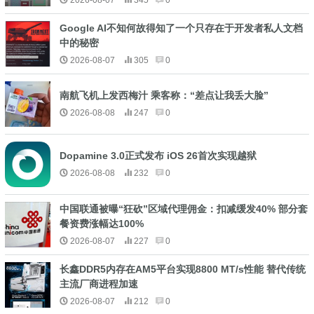
2026-08-07
345
0
Google AI不知何故得知了一个只存在于开发者私人文档
中的秘密
2026-08-07
305
0
南航飞机上发西梅汁 乘客称：“差点让我丢大脸”
2026-08-08
247
0
Dopamine 3.0正式发布 iOS 26首次实现越狱
2026-08-08
232
0
中国联通被曝“狂砍”区域代理佣金：扣减缓发40% 部分套
餐资费涨幅达100%
2026-08-07
227
0
长鑫DDR5内存在AM5平台实现8800 MT/s性能 替代传统
主流厂商进程加速
2026-08-07
212
0