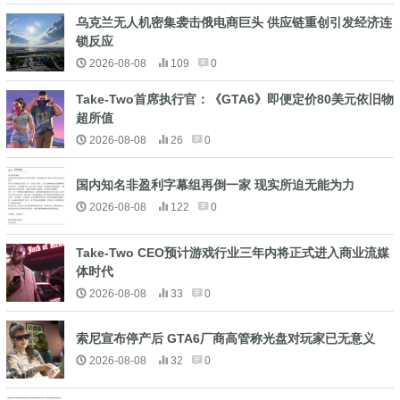
乌克兰无人机密集袭击俄电商巨头 供应链重创引发经济连
锁反应
2026-08-08
109
0
Take-Two首席执行官：《GTA6》即便定价80美元依旧物
超所值
2026-08-08
26
0
国内知名非盈利字幕组再倒一家 现实所迫无能为力
2026-08-08
122
0
Take-Two CEO预计游戏行业三年内将正式进入商业流媒
体时代
2026-08-08
33
0
索尼宣布停产后 GTA6厂商高管称光盘对玩家已无意义
2026-08-08
32
0