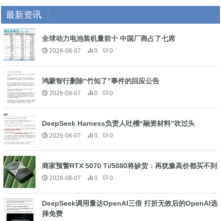
最新资讯
全球动力电池装机量前十 中国厂商占了七席
2026-08-07
0
0
鸿蒙智行删除“竹知了”事件的回应公告
2026-08-07
0
0
DeepSeek Harness负责人吐槽“融资材料”吹过头
2026-08-07
0
0
商家预警RTX 5070 Ti/5080将缺货：再犹豫高价都买不到
2026-08-07
0
0
DeepSeek调用量达OpenAI三倍 打折无效后的OpenAI选
择免费