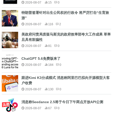
2026-08-07
15
0
特朗普签署针对出生公民权的行政令 将严厉打击“生育旅
游”
2026-08-07
116
2
美政府问责局质疑马斯克的政府效率部夸大工作成果 草率
且具有欺骗性
2026-08-07
81
0
ChatGPT 5.6免费版来了
2026-08-07
184
0
跟进Kimi K3分成模式 消息称阿里巴巴拟向开源模型大客
户收费
2026-08-07
130
0
消息称Seedance 2.5将于今日下午两点开放API公测
2026-08-07
67
0