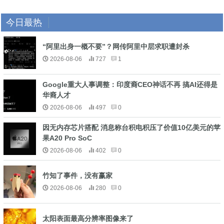
今日最热
“阿里出身一概不要”？网传阿里中层求职遭封杀
2026-08-06
727
1
Google重大人事调整：印度裔CEO神话不再 搞AI还得是
华裔人才
2026-08-06
497
0
因无内存芯片搭配 消息称台积电积压了价值10亿美元的苹
果A20 Pro SoC
2026-08-06
402
0
竹知了事件，没有赢家
2026-08-06
280
0
太阳表面最高分辨率图像来了