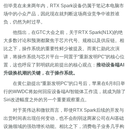
但毕竟在未来两年内，RTX Spark设备仍属于笔记本电脑市
场中的小众产品，因此现在就判断这场商业竞争中谁胜谁
负，仍然为时过早。
他指出，在GTC大会之前，关于RTX Spark(N1X)的绝
大多数讨论和预测都聚焦于芯片代号、规格以及供应链。相
比之下，操作系统的重要性鲜少被提及。而黄仁勋此次演
讲，将操作系统与芯片平台一同置于“重新发明PC”的核心位
置，这也呼应了郭明錤此前提出的核心观点：
推动设备端AI
升级换机潮的关键，在于操作系统。
在黄仁勋提出“重新发明PC”的口号后，苹果在6月8日举
行的WWDC将如何回应设备端AI智能体工作流，就成为除了
Siri改进幅度之外的另一个重要观察重点。
对于英伟达和微软而言，即使RTX Spark后续的开发与
出货时间表出现任何变动，也不会削弱这两家公司在AI基础
设施领域的强劲增长动能。相比之下，消费电子业务几乎构