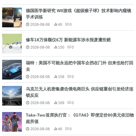
德国医学新研究 WII游戏《超级猴子球》技术影响内窥镜
手术训练
2026-08-08
40
0
修车18万保额仅6万 新能源车涉水报废遭拒赔
2026-08-08
150
0
福特：美国不可能永远把中国车企挡在门外 但来也给打回
去
2026-08-08
158
0
乌克兰无人机密集袭击俄电商巨头 供应链重创引发经济连
锁反应
2026-08-08
169
0
Take-Two首席执行官：《GTA6》即便定价80美元依旧物
超所值
2026-08-08
46
0