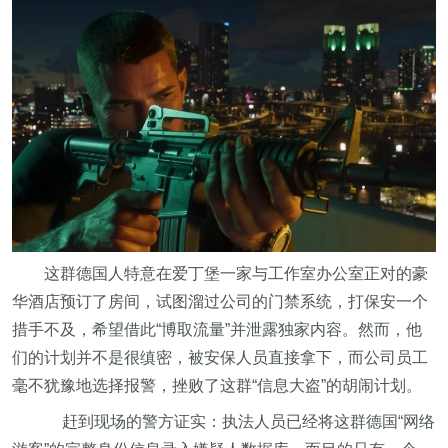
这群德国人特意在爱丁堡一家与工作室办公室正对的豪
华酒店预订了房间，试图溜过公司的门禁系统，打保安一个
措手不及，希望借此“博取流量”并泄露独家内容。然而，他
们的计划并不是很缜密，被安保人员直接拿下，而公司员工
毫不犹豫地选择报警，挫败了这群“信息大盗”的胡闹计划。
赶到现场的警方证实：执法人员已经将这群德国“网络