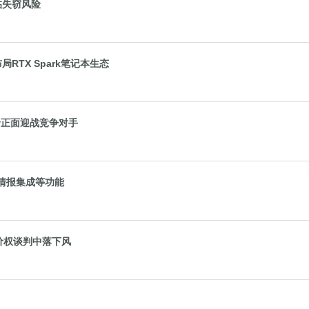
面临失窃风险
局RTX Spark笔记本生态
售价正面迎战竞争对手
人情报集成等功能
价权谈判中落下风