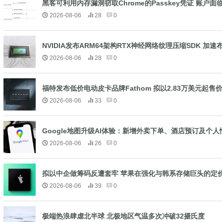
黑客可利用内存漏洞窃取Chrome的Passkey凭证 账户
2026-08-06
28
0
NVIDIA发布ARM64架构RTX神经网络纹理压缩SDK 加速布
2026-08-06
28
0
福特发布低价电动皮卡品牌Fathom 拟以2.83万美元起
2026-08-06
33
0
Google地图升级AI体验：新增外卖下单、酒店预订及个
2026-08-06
26
0
拟以中企做筹码反遭套牢 苹果在强化与韩系存储巨头的定
2026-08-06
39
0
极端热浪肆虐北半球 北极地区气温多次冲破32摄氏度