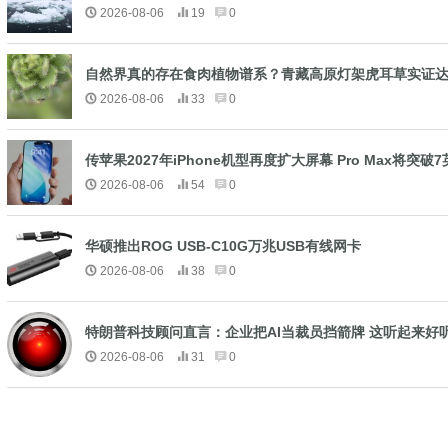
2026-08-06
19
0
自然界真的存在食肉植物谱系？青藏高原灯架虎耳草实证
2026-08-06
33
0
传苹果2027年iPhone机型再度扩大屏幕 Pro Max将突破
2026-08-06
54
0
华硕推出ROG USB-C10G万兆USB有线网卡
2026-08-06
38
0
特朗普科技顾问直言：企业把AI当裁员挡箭牌 这听起来好
2026-08-06
31
0