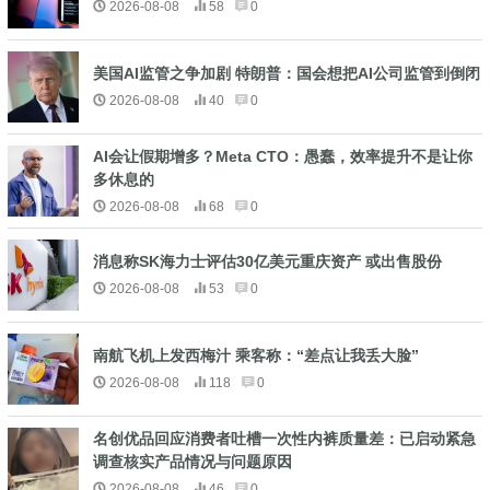
2026-08-08
58
0
美国AI监管之争加剧 特朗普：国会想把AI公司监管到倒闭
2026-08-08
40
0
AI会让假期增多？Meta CTO：愚蠢，效率提升不是让你
多休息的
2026-08-08
68
0
消息称SK海力士评估30亿美元重庆资产 或出售股份
2026-08-08
53
0
南航飞机上发西梅汁 乘客称：“差点让我丢大脸”
2026-08-08
118
0
名创优品回应消费者吐槽一次性内裤质量差：已启动紧急
调查核实产品情况与问题原因
2026-08-08
46
0