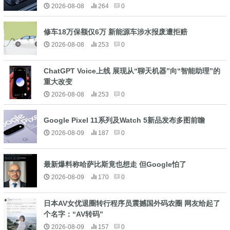
2026-08-08
264
0
修车18万保额仅6万 新能源车涉水报废遭拒赔
2026-08-08
253
0
ChatGPT Voice上线 展现从“聊天机器”向“智能助理”的
重大改变
2026-08-08
253
0
Google Pixel 11系列及Watch 5新品发布多图前瞻
2026-08-09
187
0
最新爆料称哈萨比斯竟也想走 但Google怕了
2026-08-09
170
0
日本AV女优退圈转行程序员震撼国外码农圈 网友给起了
个名字：“AV转码”
2026-08-09
157
0