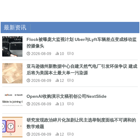
最新资讯
Flock被曝庞大监视计划 Uber与Lyft车辆差点变成移动监
控摄像头
2026-08-09
10
0
亚马逊德州新数据中心自建天然气电厂引发环保争议 建成
后将为美国本土最大单一污染源
2026-08-09
12
0
OpenAI收购演示文稿初创公司NextSlide
2026-08-09
13
0
研究发现政治碎片化加剧让民主选举制度面临不可调和的
数学难题
2026-08-09
12
0