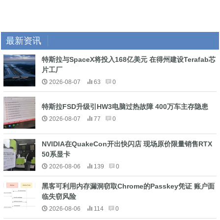
最新资讯
特斯拉与SpaceX将投入168亿美元 在得州建设Terafab芯
片工厂
2026-08-07
63
0
特斯拉FSD升级引HW3电脑过热故障 400万车主存隐患
2026-08-07
77
0
NVIDIA在QuakeCon开出快闪店 现场原价限量销售RTX
50系显卡
2026-08-06
139
0
黑客可利用内存漏洞窃取Chrome的Passkey凭证 账户面
临失窃风险
2026-08-06
114
0