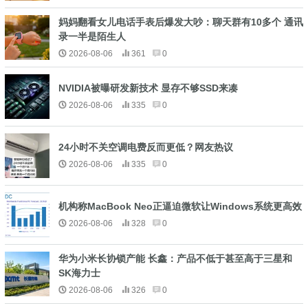
妈妈翻看女儿电话手表后爆发大吵：聊天群有10多个 通讯
录一半是陌生人
2026-08-06
361
0
NVIDIA被曝研发新技术 显存不够SSD来凑
2026-08-06
335
0
24小时不关空调电费反而更低？网友热议
2026-08-06
335
0
机构称MacBook Neo正逼迫微软让Windows系统更高效
2026-08-06
328
0
华为小米长协锁产能 长鑫：产品不低于甚至高于三星和
SK海力士
2026-08-06
326
0