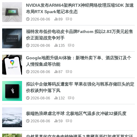
NVIDIA发布ARM64架构RTX神经网络纹理压缩SDK 加速
布局RTX Spark笔记本生态
2026-08-06
89
0
福特发布低价电动皮卡品牌Fathom 拟以2.83万美元起售
价正面迎战竞争对手
2026-08-06
135
0
Google地图升级AI体验：新增外卖下单、酒店预订及个
人情报集成等功能
2026-08-06
87
0
拟以中企做筹码反遭套牢 苹果在强化与韩系存储巨头的定
价权谈判中落下风
2026-08-06
132
0
极端热浪肆虐北半球 北极地区气温多次冲破32摄氏度
2026-08-06
59
0
自然界真的存在食肉植物谱系？青藏高原灯架虎耳草实证