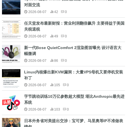
对面交流
2026-08-07
42
0
任天堂发布最新财报：营业利润翻倍飙升 主要得益于美国
关税退税
2026-08-07
49
0
新一代Bose QuietComfort 2渲染图首曝光 设计语言大
幅微调
2026-08-07
86
0
Linux内核爆出新KVM漏洞：大量VPS母机又要停机安装
补丁
2026-08-07
105
0
字节跳动训练10万亿参数超大模型 堪比Anthropic最先进
系统
2026-08-07
103
0
日本外务省对美提出交涉：宝可梦、马里奥等IP不准做表
情包