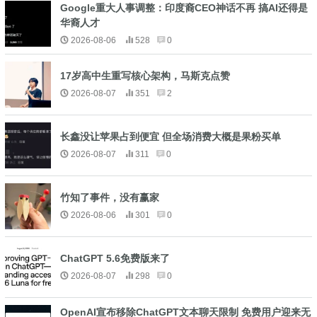
Google重大人事调整：印度裔CEO神话不再 搞AI还得是
华裔人才
2026-08-06
528
0
17岁高中生重写核心架构，马斯克点赞
2026-08-07
351
2
长鑫没让苹果占到便宜 但全场消费大概是果粉买单
2026-08-07
311
0
竹知了事件，没有赢家
2026-08-06
301
0
ChatGPT 5.6免费版来了
2026-08-07
298
0
OpenAI宣布移除ChatGPT文本聊天限制 免费用户迎来无