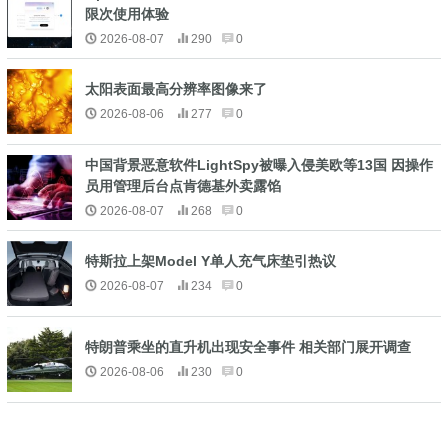
限次使用体验
2026-08-07
290
0
太阳表面最高分辨率图像来了
2026-08-06
277
0
中国背景恶意软件LightSpy被曝入侵美欧等13国 因操作
员用管理后台点肯德基外卖露馅
2026-08-07
268
0
特斯拉上架Model Y单人充气床垫引热议
2026-08-07
234
0
特朗普乘坐的直升机出现安全事件 相关部门展开调查
2026-08-06
230
0