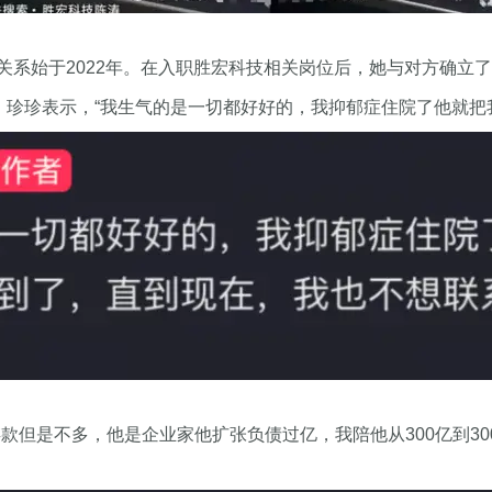
系始于2022年。在入职胜宏科技相关岗位后，她与对方确立
，珍珍表示，“我生气的是一切都好好的，我抑郁症住院了他就把
款但是不多，他是企业家他扩张负债过亿，我陪他从300亿到3