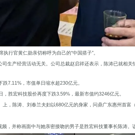
执行官黄仁勋亲切称呼为自己的“中国搭子”。
与公司生产经营活动无关。公司总裁赵启祥还表示，陈涛已就相关
下跌7.11%，市值单日缩水超230亿元。
10日，胜宏科技股价再度下跌3.59%，最新市值约3246亿元。
榜》上，陈涛、刘春兰夫妇以680亿元的身家，问鼎广东惠州首富
段监控视频，并称画面中与她亲密接吻的男子是胜宏科技董事长陈涛。