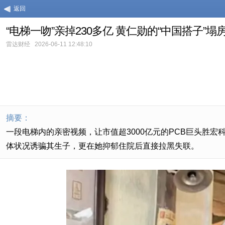
返回
“电梯一吻”亲掉230多亿 黄仁勋的“中国搭子”塌
雷达财经
2026-06-11 12:48:10
摘要：
一段电梯内的亲密视频，让市值超3000亿元的PCB巨头胜宏科
体状况诱骗其生子，更在她抑郁住院后直接拉黑失联。