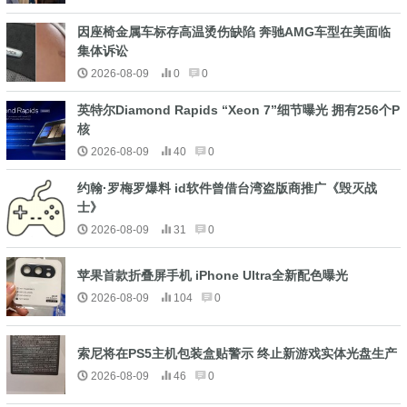
因座椅金属车标存高温烫伤缺陷 奔驰AMG车型在美面临
集体诉讼
2026-08-09
0
0
英特尔Diamond Rapids “Xeon 7”细节曝光 拥有256个P
核
2026-08-09
40
0
约翰·罗梅罗爆料 id软件曾借台湾盗版商推广《毁灭战
士》
2026-08-09
31
0
苹果首款折叠屏手机 iPhone Ultra全新配色曝光
2026-08-09
104
0
索尼将在PS5主机包装盒贴警示 终止新游戏实体光盘生产
2026-08-09
46
0