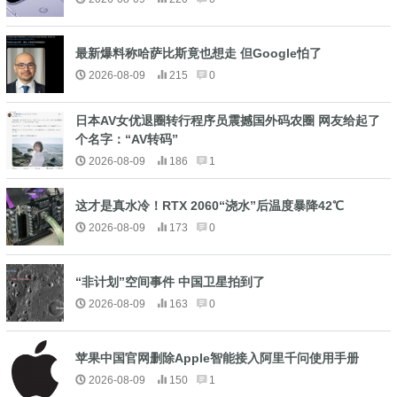
最新爆料称哈萨比斯竟也想走 但Google怕了
2026-08-09
215
0
日本AV女优退圈转行程序员震撼国外码农圈 网友给起了
个名字：“AV转码”
2026-08-09
186
1
这才是真水冷！RTX 2060“浇水”后温度暴降42℃
2026-08-09
173
0
“非计划”空间事件 中国卫星拍到了
2026-08-09
163
0
苹果中国官网删除Apple智能接入阿里千问使用手册
2026-08-09
150
1