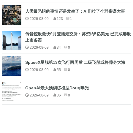
人类最恐惧的事情还是发生了：AI们拉了个群密谋大事
2026-08-09
123
1
传音控股最快9月登陆港交所：募资约5亿美元 已完成港股
上市备案
2026-08-09
34
0
SpaceX星舰第13次飞行两周后 二级飞船或将葬身大海
2026-08-09
55
0
OpenAI最大预训练模型Doug曝光
2026-08-09
86
0