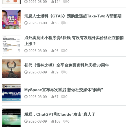
2026-08-09
124
0
消息人士爆料《GTA6》预购量远超Take-Two内部预期
2026-08-09
53
0
点外卖竟比小程序贵6块钱 有没有发现外卖价格正在悄悄
上涨？
2026-08-09
96
0
初代《雷神之锤》全平台免费资料片庆祝30周年
2026-08-09
39
0
MySpace宣布再次重启 想做社交媒体“解药”
2026-08-09
67
0
糟糕，ChatGPT和Claude“攻击”真人了
2026-08-09
108
0